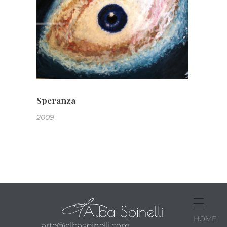
Speranza
2009
HOME
arte@albaspinelli.com